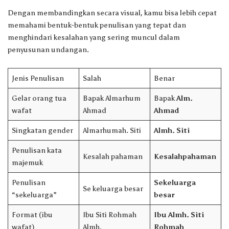
Dengan membandingkan secara visual, kamu bisa lebih cepat
memahami bentuk-bentuk penulisan yang tepat dan
menghindari kesalahan yang sering muncul dalam
penyusunan undangan.
Jenis Penulisan
Salah
Benar
Gelar orang tua
Bapak Almarhum
Bapak
Alm.
wafat
Ahmad
Ahmad
Singkatan gender
Almarhumah. Siti
Almh. Siti
Penulisan kata
Kesalah pahaman
Kesalahpahaman
majemuk
Penulisan
Sekeluarga
Se keluarga besar
“sekeluarga”
besar
Format (ibu
Ibu Siti Rohmah
Ibu Almh. Siti
wafat)
Almh.
Rohmah