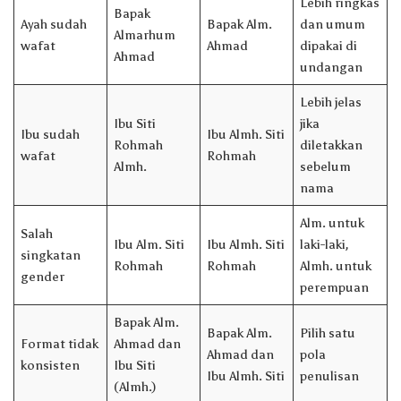
Lebih ringkas
Bapak
Ayah sudah
Bapak Alm.
dan umum
Almarhum
wafat
Ahmad
dipakai di
Ahmad
undangan
Lebih jelas
Ibu Siti
jika
Ibu sudah
Ibu Almh. Siti
Rohmah
diletakkan
wafat
Rohmah
Almh.
sebelum
nama
Alm. untuk
Salah
Ibu Alm. Siti
Ibu Almh. Siti
laki-laki,
singkatan
Rohmah
Rohmah
Almh. untuk
gender
perempuan
Bapak Alm.
Bapak Alm.
Pilih satu
Format tidak
Ahmad dan
Ahmad dan
pola
konsisten
Ibu Siti
Ibu Almh. Siti
penulisan
(Almh.)