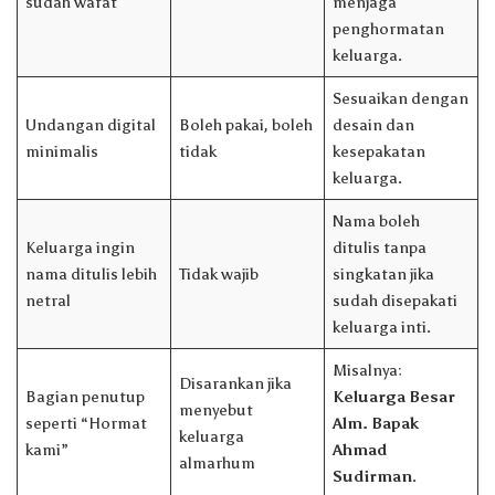
sudah wafat
menjaga
penghormatan
keluarga.
Sesuaikan dengan
Undangan digital
Boleh pakai, boleh
desain dan
minimalis
tidak
kesepakatan
keluarga.
Nama boleh
Keluarga ingin
ditulis tanpa
nama ditulis lebih
Tidak wajib
singkatan jika
netral
sudah disepakati
keluarga inti.
Misalnya:
Disarankan jika
Bagian penutup
Keluarga Besar
menyebut
seperti “Hormat
Alm. Bapak
keluarga
kami”
Ahmad
almarhum
Sudirman
.