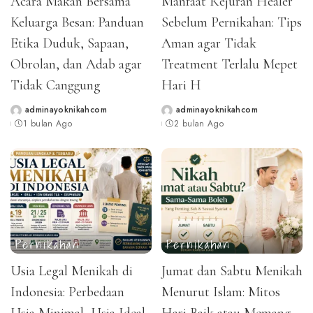
Acara Makan Bersama
Manfaat Rejuran Healer
Keluarga Besan: Panduan
Sebelum Pernikahan: Tips
Etika Duduk, Sapaan,
Aman agar Tidak
Obrolan, dan Adab agar
Treatment Terlalu Mepet
Tidak Canggung
Hari H
adminayoknikahcom
adminayoknikahcom
Posted
Posted
1 bulan Ago
2 bulan Ago
by
by
Pernikahan
Pernikahan
Usia Legal Menikah di
Jumat dan Sabtu Menikah
Indonesia: Perbedaan
Menurut Islam: Mitos