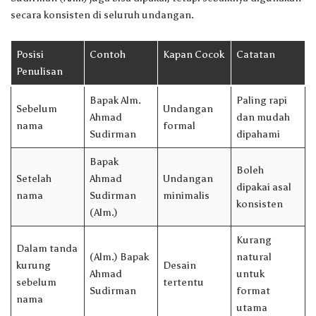
secara konsisten di seluruh undangan.
Posisi
Contoh
Kapan Cocok
Catatan
Penulisan
Bapak Alm.
Paling rapi
Sebelum
Undangan
Ahmad
dan mudah
nama
formal
Sudirman
dipahami
Bapak
Boleh
Setelah
Ahmad
Undangan
dipakai asal
nama
Sudirman
minimalis
konsisten
(Alm.)
Kurang
Dalam tanda
(Alm.) Bapak
natural
kurung
Desain
Ahmad
untuk
sebelum
tertentu
Sudirman
format
nama
utama