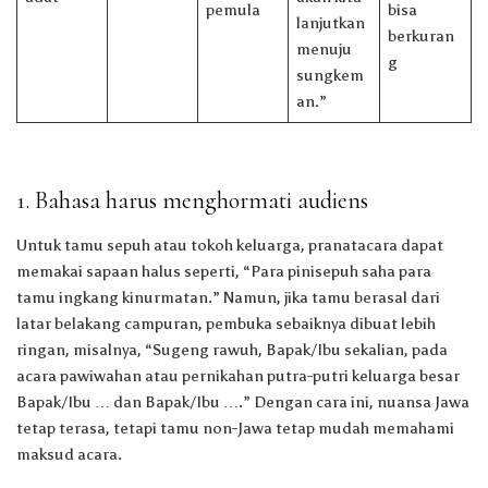
pemula
bisa
lanjutkan
berkuran
menuju
g
sungkem
an.”
1. Bahasa harus menghormati audiens
Untuk tamu sepuh atau tokoh keluarga, pranatacara dapat
memakai sapaan halus seperti, “Para pinisepuh saha para
tamu ingkang kinurmatan.” Namun, jika tamu berasal dari
latar belakang campuran, pembuka sebaiknya dibuat lebih
ringan, misalnya, “Sugeng rawuh, Bapak/Ibu sekalian, pada
acara pawiwahan atau pernikahan putra-putri keluarga besar
Bapak/Ibu … dan Bapak/Ibu ….” Dengan cara ini, nuansa Jawa
tetap terasa, tetapi tamu non-Jawa tetap mudah memahami
maksud acara.