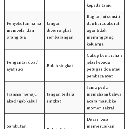
kepada tamu
Bagian ini sensitif
Penyebutan nama
Jangan
dan harus akurat
mempelai dan
dipersingkat
agar tidak
orang tua
sembarangan
menyinggung
keluarga
Cukup beri arahan
Pengantar doa /
jelas kepada
Boleh singkat
ayat suci
petugas doa atau
pembaca ayat
Tamu perlu
Transisi menuju
Jangan terlalu
memahami bahwa
akad / ijab kabul
singkat
acara masuk ke
momen sakral
Durasi bisa
Sambutan
menyesuaikan