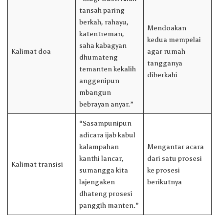
tansah paring
berkah, rahayu,
Mendoakan
katentreman,
kedua mempelai
saha kabagyan
Kalimat doa
agar rumah
dhumateng
tangganya
temanten kekalih
diberkahi
anggenipun
mbangun
bebrayan anyar.”
“Sasampunipun
adicara ijab kabul
kalampahan
Mengantar acara
kanthi lancar,
dari satu prosesi
Kalimat transisi
sumangga kita
ke prosesi
lajengaken
berikutnya
dhateng prosesi
panggih manten.”