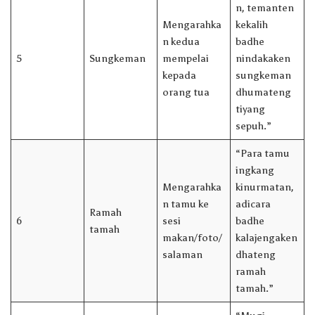
n, temanten
Mengarahka
kekalih
n kedua
badhe
5
Sungkeman
mempelai
nindakaken
kepada
sungkeman
orang tua
dhumateng
tiyang
sepuh.”
“Para tamu
ingkang
Mengarahka
kinurmatan,
n tamu ke
adicara
Ramah
6
sesi
badhe
tamah
makan/foto/
kalajengaken
salaman
dhateng
ramah
tamah.”