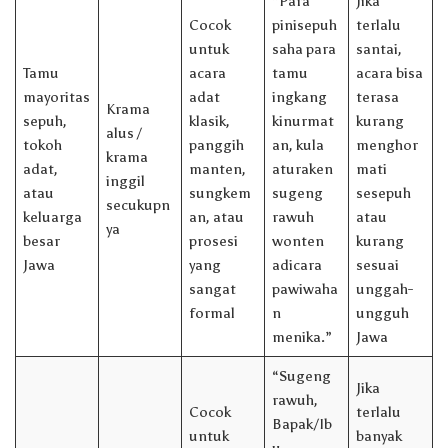
“Para
Jika
Cocok
pinisepuh
terlalu
untuk
saha para
santai,
Tamu
acara
tamu
acara bisa
mayoritas
adat
ingkang
terasa
Krama
sepuh,
klasik,
kinurmat
kurang
alus /
tokoh
panggih
an, kula
menghor
krama
adat,
manten,
aturaken
mati
inggil
atau
sungkem
sugeng
sesepuh
secukupn
keluarga
an, atau
rawuh
atau
ya
besar
prosesi
wonten
kurang
Jawa
yang
adicara
sesuai
sangat
pawiwaha
unggah-
formal
n
ungguh
menika.”
Jawa
“Sugeng
Jika
rawuh,
Cocok
terlalu
Bapak/Ib
untuk
banyak
u