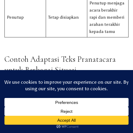
Penutup menjaga
acara berakhir
Penutup
Tetap disiapkan
rapi dan memberi
arahan terakhir
kepada tamu
Contoh Adaptasi Teks Pranatacara
untuk Berbagai Situasi
Situasi Acara
Gaya Naskah yang
Catatan Praktis
Cocok
Sebutkan
pinisepuh,
Adat klasik di
Krama alus lebih
keluarga besar,
rumah atau
dominan
dan urutan
pendopo