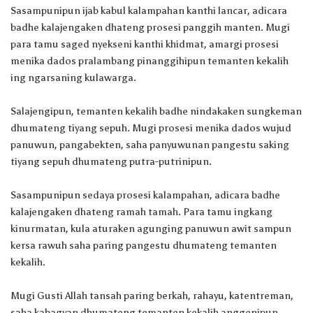
Sasampunipun ijab kabul kalampahan kanthi lancar, adicara
badhe kalajengaken dhateng prosesi panggih manten. Mugi
para tamu saged nyekseni kanthi khidmat, amargi prosesi
menika dados pralambang pinanggihipun temanten kekalih
ing ngarsaning kulawarga.
Salajengipun, temanten kekalih badhe nindakaken sungkeman
dhumateng tiyang sepuh. Mugi prosesi menika dados wujud
panuwun, pangabekten, saha panyuwunan pangestu saking
tiyang sepuh dhumateng putra-putrinipun.
Sasampunipun sedaya prosesi kalampahan, adicara badhe
kalajengaken dhateng ramah tamah. Para tamu ingkang
kinurmatan, kula aturaken agunging panuwun awit sampun
kersa rawuh saha paring pangestu dhumateng temanten
kekalih.
Mugi Gusti Allah tansah paring berkah, rahayu, katentreman,
saha kabagyan dhumateng temanten kekalih anggenipun