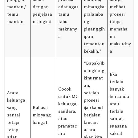
manten /
dengan
adat agar
minangka
melihat
temu
penjelasa
tamu
pralamba
prosesi
manten
n singkat
tahu
ng
tanpa
maknany
pinanggih
memaha
a
ipun
mi
temanten
maksudny
kekalih.”
a
“Bapak/Ib
u ingkang
Jika
kinurmat
terlalu
an,
Cocok
banyak
Acara
setelah
untuk MC
bercanda
keluarga
prosesi
keluarga,
atau
yang
Bahasa
ijab kabul
saudara,
terlalu
santai
mix yang
berjalan
atau
santai,
tetapi
hangat
lancar,
pranatac
suasana
tetap
acara
ara
sakral
adat
akan kita