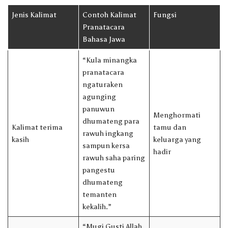
Jenis Kalimat
Contoh Kalimat
Fungsi
Pranatacara
Bahasa Jawa
“Kula minangka
pranatacara
ngaturaken
agunging
panuwun
Menghormati
dhumateng para
Kalimat terima
tamu dan
rawuh ingkang
kasih
keluarga yang
sampun kersa
hadir
rawuh saha paring
pangestu
dhumateng
temanten
kekalih.”
“Mugi Gusti Allah