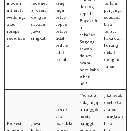
modern,
Indonesi
yang
terlalu
datang
intimate
a formal
ingin
panjang,
kepada
wedding,
dengan
tetap
suasana
Bapak/Ib
atau
sapaan
sopan
bisa
u
resepsi
Jawa
tetapi
terasa
sekalian.
sederhan
singkat
tidak
kaku dan
Sugeng
a
terlalu
kurang
rawuh
adat
dekat
dalam
penuh
dengan
acara
tamu
pernikaha
n hari
ini.”
“Adicara
Jika tidak
salajengip
dijelaskan
Cocok
un inggih
, tamu
saat
punika
non-Jawa
Prosesi
Jawa
masuk ke
panggih
bisa
panggih
halus
prosesi
manten,
hanya