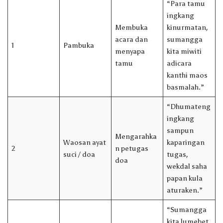
“Para tamu
ingkang
Membuka
kinurmatan,
acara dan
sumangga
1
Pambuka
menyapa
kita miwiti
tamu
adicara
kanthi maos
basmalah.”
“Dhumateng
ingkang
sampun
Mengarahka
Waosan ayat
kaparingan
2
n petugas
suci / doa
tugas,
doa
wekdal saha
papan kula
aturaken.”
“Sumangga
kita lumebet