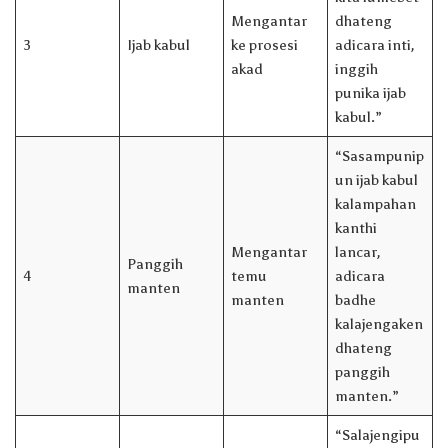
Mengantar
dhateng
3
Ijab kabul
ke prosesi
adicara inti,
akad
inggih
punika ijab
kabul.”
“Sasampunip
un ijab kabul
kalampahan
kanthi
Mengantar
lancar,
Panggih
4
temu
adicara
manten
manten
badhe
kalajengaken
dhateng
panggih
manten.”
“Salajengipu