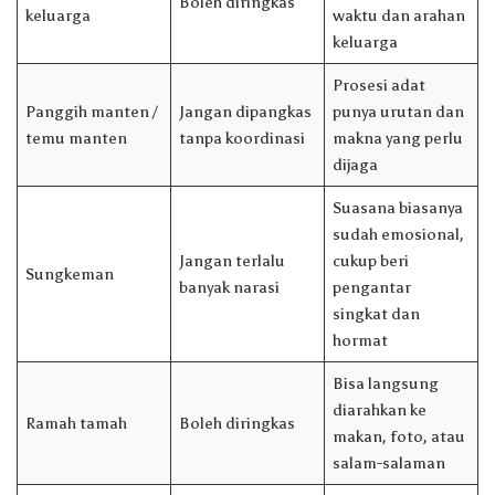
Boleh diringkas
keluarga
waktu dan arahan
keluarga
Prosesi adat
Panggih manten /
Jangan dipangkas
punya urutan dan
temu manten
tanpa koordinasi
makna yang perlu
dijaga
Suasana biasanya
sudah emosional,
Jangan terlalu
cukup beri
Sungkeman
banyak narasi
pengantar
singkat dan
hormat
Bisa langsung
diarahkan ke
Ramah tamah
Boleh diringkas
makan, foto, atau
salam-salaman