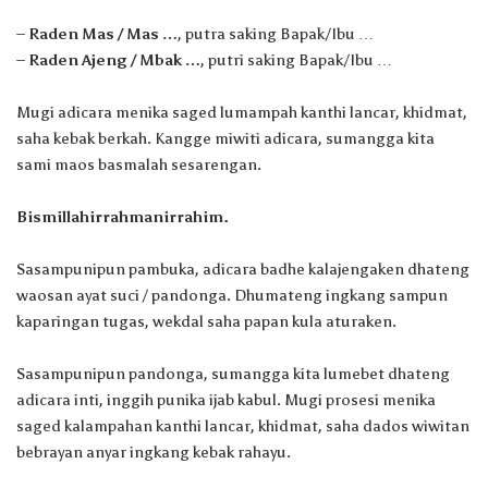
–
Raden Mas / Mas …
, putra saking Bapak/Ibu …
–
Raden Ajeng / Mbak …
, putri saking Bapak/Ibu …
Mugi adicara menika saged lumampah kanthi lancar, khidmat,
saha kebak berkah. Kangge miwiti adicara, sumangga kita
sami maos basmalah sesarengan.
Bismillahirrahmanirrahim.
Sasampunipun pambuka, adicara badhe kalajengaken dhateng
waosan ayat suci / pandonga. Dhumateng ingkang sampun
kaparingan tugas, wekdal saha papan kula aturaken.
Sasampunipun pandonga, sumangga kita lumebet dhateng
adicara inti, inggih punika ijab kabul. Mugi prosesi menika
saged kalampahan kanthi lancar, khidmat, saha dados wiwitan
bebrayan anyar ingkang kebak rahayu.