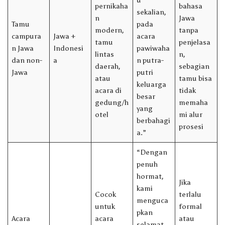
pernikaha
bahasa
sekalian,
n
Jawa
Tamu
pada
modern,
tanpa
campura
Jawa +
acara
tamu
penjelasa
n Jawa
Indonesi
pawiwaha
lintas
n,
dan non-
a
n putra-
daerah,
sebagian
Jawa
putri
atau
tamu bisa
keluarga
acara di
tidak
besar
gedung/h
memaha
yang
otel
mi alur
berbahagi
prosesi
a.”
“Dengan
penuh
hormat,
Jika
kami
Cocok
terlalu
menguca
untuk
formal
pkan
Acara
acara
atau
selamat