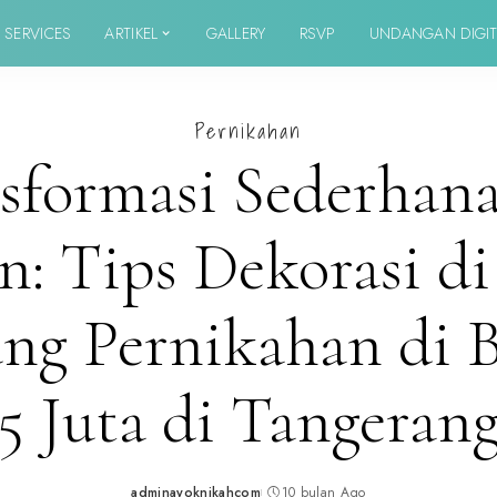
SERVICES
ARTIKEL
GALLERY
RSVP
UNDANGAN DIGIT
Pernikahan
sformasi Sederhana
n: Tips Dekorasi d
ng Pernikahan di 
5 Juta di Tangeran
adminayoknikahcom
10 bulan Ago