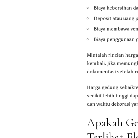
Biaya kebersihan d
Deposit atau uang 
Biaya membawa vend
Biaya penggunaan g
Mintalah rincian harga 
kembali. Jika memungk
dokumentasi setelah ru
Harga gedung sebaikny
sedikit lebih tinggi d
dan waktu dekorasi ya
Apakah Ged
Terlihat El