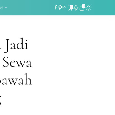
0
0
AL
 Jadi
i Sewa
Bawah
g